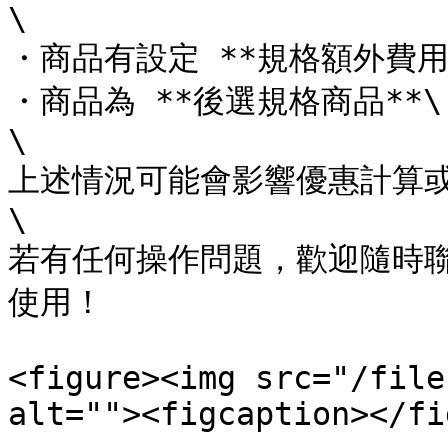
\

・商品有設定 **規格額外費用**
・商品為 **後選規格商品**\

\

上述情況可能會影響優惠計算或
\

若有任何操作問題，歡迎隨時
使用！

<figure><img src="/file
alt=""><figcaption></fi