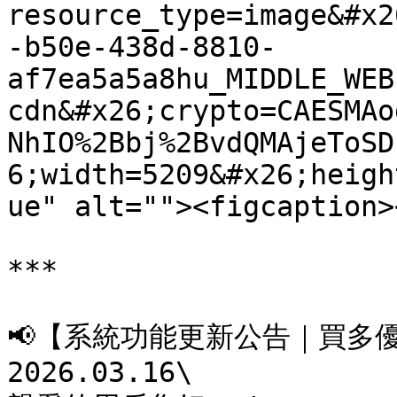
resource_type=image&#x2
-b50e-438d-8810-
af7ea5a5a8hu_MIDDLE_WEB
cdn&#x26;crypto=CAESMAo
NhIO%2Bbj%2BvdQMAjeToSD
6;width=5209&#x26;heigh
ue" alt=""><figcaption>
***

📢【系統功能更新公告｜買多優
2026.03.16\
