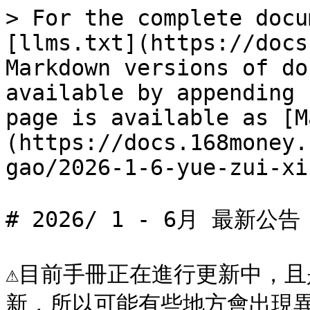
> For the complete docu
[llms.txt](https://docs
Markdown versions of do
available by appending 
page is available as [M
(https://docs.168money.
gao/2026-1-6-yue-zui-xi
# 2026/ 1 - 6月 最新公告

⚠️目前手冊正在進行更新中，
新，所以可能有些地方會出現